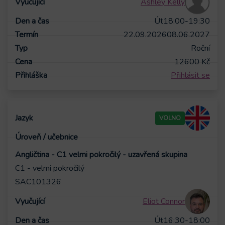
Ashley Kelly
Út
18:00-19:30
22.09.2026
08.06.2027
Roční
12600
Kč
Přihlásit se
VOLNO
Angličtina - C1 velmi pokročilý - uzavřená skupina
C1 - velmi pokročilý
SAC101326
Eliot Connor
Út
16:30-18:00