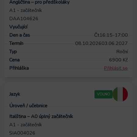
Angličtina – pro předškoláky
A1 - začátečník
DAA104626
Čt
16:15-17:00
08.10.2026
03.06.2027
Roční
6900
Kč
Přihlásit se
VOLNO
Italština – A0 úplný začátečník
A1 - začátečník
SIA004026