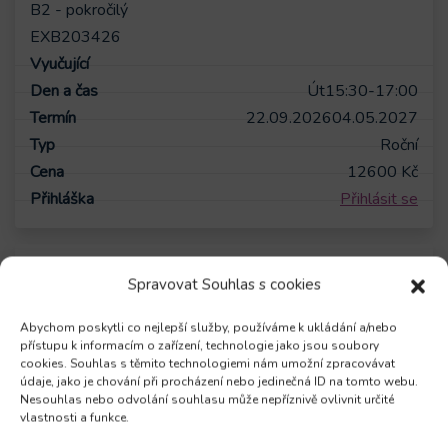
B2 - pokročilý
EXB203426
Út
15:30-17:00
22.09.2026
04.05.2027
Roční
12600
Kč
Přihlásit se
Spravovat Souhlas s cookies
VOLNO
Abychom poskytli co nejlepší služby, používáme k ukládání a/nebo
přístupu k informacím o zařízení, technologie jako jsou soubory
Angličtina - C1 velmi pokročilý
cookies. Souhlas s těmito technologiemi nám umožní zpracovávat
C1 - velmi pokročilý
údaje, jako je chování při procházení nebo jedinečná ID na tomto webu.
Nesouhlas nebo odvolání souhlasu může nepříznivě ovlivnit určité
SAC103326
vlastnosti a funkce.