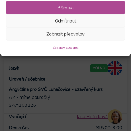
Michael Saunders
Příjmout
Čt
17:00-18:00
24.09.2026
10.06.2027
Odmítnout
Roční
Zobrazit předvolby
10800
Kč
Přihlásit se
Zásady cookies
VOLNO
Angličtina pro SVČ Luhačovice - uzavřený kurz
A2 - mírně pokročilý
SAA203226
Jana Hoferková
St
8:00-9:00