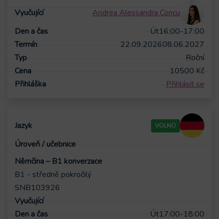
Andrea Alessandra Concu
Út
16:00-17:00
22.09.2026
08.06.2027
Roční
10500
Kč
Přihlásit se
VOLNO
Němčina – B1 konverzace
B1 - středně pokročilý
SNB103926
Út
17:00-18:00