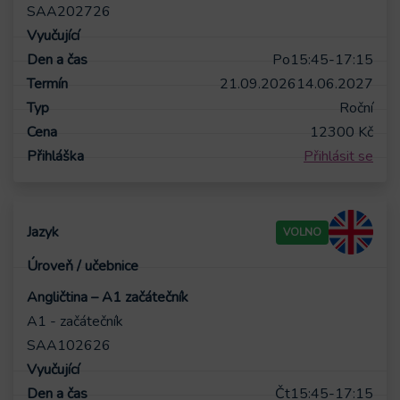
SAA202726
Po
15:45-17:15
21.09.2026
14.06.2027
Roční
12300
Kč
Přihlásit se
VOLNO
Angličtina – A1 začátečník
A1 - začátečník
SAA102626
Čt
15:45-17:15