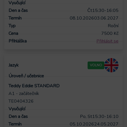
Čt
15:30-16:05
08.10.2026
03.06.2027
Roční
7500
Kč
Přihlásit se
VOLNO
Teddy Eddie STANDARD
A1 - začátečník
TE0404326
Po, St
15:30-16:10
05.10.2026
24.05.2027