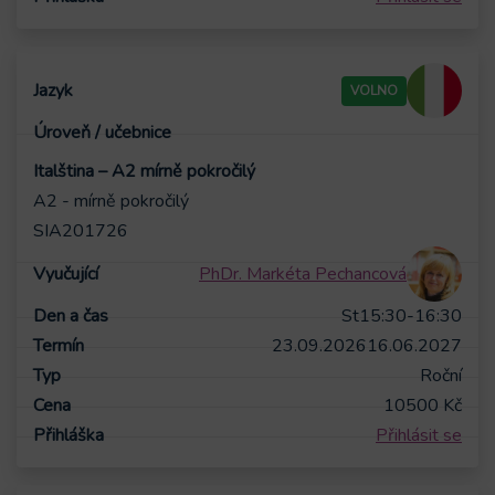
VOLNO
Italština – A2 mírně pokročilý
A2 - mírně pokročilý
SIA201726
PhDr. Markéta Pechancová
St
15:30-16:30
23.09.2026
16.06.2027
Roční
10500
Kč
Přihlásit se