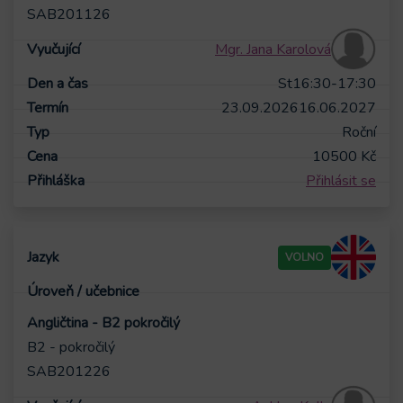
SAB201126
Mgr. Jana Karolová
St
16:30-17:30
23.09.2026
16.06.2027
Roční
10500
Kč
Přihlásit se
VOLNO
Angličtina - B2 pokročilý
B2 - pokročilý
SAB201226