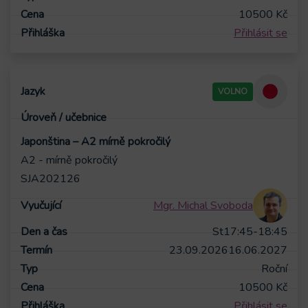
10500
Kč
Přihlásit se
VOLNO
Japonština – A2 mírně pokročilý
A2 - mírně pokročilý
SJA202126
Mgr. Michal Svoboda
St
17:45-18:45
23.09.2026
16.06.2027
Roční
10500
Kč
Přihlásit se