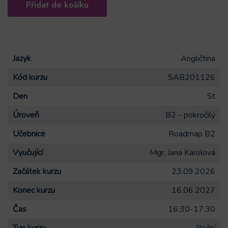
Přidat do košíku
-
Alternative:
B2
pokročilý
#SAB201126
Jazyk
Angličtina
množství
Kód kurzu
SAB201126
Den
St
Úroveň
B2 - pokročilý
Učebnice
Roadmap B2
Vyučující
Mgr. Jana Karolová
Začátek kurzu
23.09.2026
Konec kurzu
16.06.2027
Čas
16:30-17:30