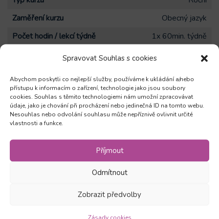
Typ kurzu
Roční
Zaměření kurzu
Obecný jazyk
Počet hodin / lekcí týdně
1x 60min. týdně
Počet hodin / lekcí celkem
35
Spravovat Souhlas s cookies
Počet registrací
6
Abychom poskytli co nejlepší služby, používáme k ukládání a/nebo
přístupu k informacím o zařízení, technologie jako jsou soubory
cookies. Souhlas s těmito technologiemi nám umožní zpracovávat
údaje, jako je chování při procházení nebo jedinečná ID na tomto webu.
Nesouhlas nebo odvolání souhlasu může nepříznivě ovlivnit určité
vlastnosti a funkce.
Zůstaňte v obraze
Příjmout
Odebírejte novinky a mějte přehled o všech našich
Odmítnout
akcích
Zobrazit předvolby
Zásady cookies