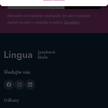
Odebírat
Kliknutím na Odebírat souhlasíte, že vám můžeme
zasílat novinky v souladu s našimi
Zásadami
.
Sledujte nás
Facebook
Instagram
LinkedIn
Odkazy