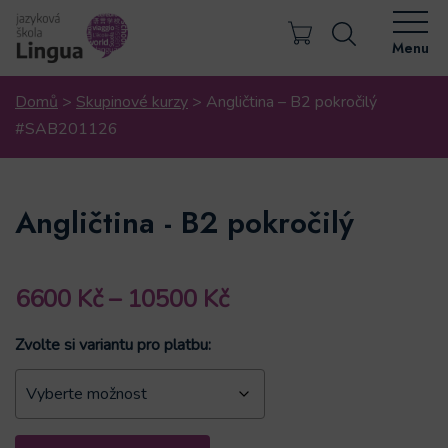
Menu
Domů
>
Skupinové kurzy
>
Angličtina – B2 pokročilý
#SAB201126
Angličtina - B2 pokročilý
Rozpětí
6600
Kč
–
10500
Kč
cen:
Zvolte si variantu pro platbu:
6600 Kč
až
10500 Kč
Angličtina