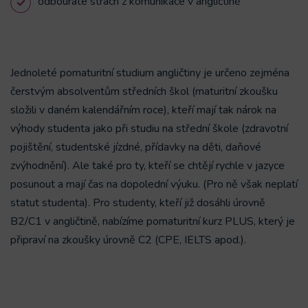
odbouráte strach z komunikace v angličtině
Jednoleté pomaturitní studium angličtiny je určeno zejména
čerstvým absolventům středních škol (maturitní zkoušku
složili v daném kalendářním roce), kteří mají tak nárok na
výhody studenta jako při studiu na střední škole (zdravotní
pojištění, studentské jízdné, přídavky na děti, daňové
zvýhodnění). Ale také pro ty, kteří se chtějí rychle v jazyce
posunout a mají čas na dopolední výuku. (Pro ně však neplatí
statut studenta). Pro studenty, kteří již dosáhli úrovně
B2/C1 v angličtině, nabízíme pomaturitní kurz PLUS, který je
připraví na zkoušky úrovně C2 (CPE, IELTS apod.).