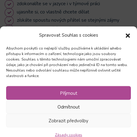
zdokonalíte se v jazyce i v týmové práci
ujasníte si, co vlastně chcete dělat
získáte spoustu nových přátel se stejnými zájmy
výuku vedou skvělí lektoři, a to včetně těch
Spravovat Souhlas s cookies
zahraničních
při studiu zvládnete i brigádu anebo třeba další jazyk,
Abychom poskytli co nejlepší služby, používáme k ukládání a/nebo
který dostanete se slevou
přístupu k informacím o zařízení, technologie jako jsou soubory
cookies. Souhlas s těmito technologiemi nám umožní zpracovávat
údaje, jako je chování při procházení nebo jedinečná ID na tomto webu.
Nesouhlas nebo odvolání souhlasu může nepříznivě ovlivnit určité
vlastnosti a funkce.
Příjmout
Odmítnout
Zobrazit předvolby
Zásady cookies