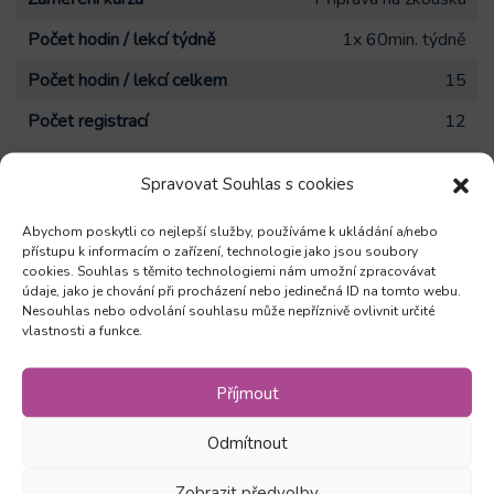
Počet hodin / lekcí týdně
1x 60min. týdně
Počet hodin / lekcí celkem
15
Počet registrací
12
Spravovat Souhlas s cookies
Příprava ke zkoušce nabídne seznámení se s formální
stránkou zkoušky, nácvik jednotlivých dovedností, doplňující
Abychom poskytli co nejlepší služby, používáme k ukládání a/nebo
aktivity a konverzace. V ceně kurzu je také zkouška
přístupu k informacím o zařízení, technologie jako jsou soubory
cookies. Souhlas s těmito technologiemi nám umožní zpracovávat
nanečisto. Předpokládaný termín zkoušky je leden/únor
údaje, jako je chování při procházení nebo jedinečná ID na tomto webu.
2027.
Nesouhlas nebo odvolání souhlasu může nepříznivě ovlivnit určité
vlastnosti a funkce.
Příjmout
Zůstaňte v obraze
Odmítnout
Odebírejte novinky a mějte přehled o všech našich
Zobrazit předvolby