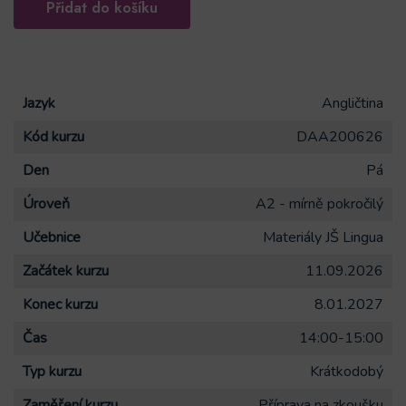
Přidat do košíku
pro
žáky
17.
ZŠ
Jazyk
Angličtina
9.třída
Kód kurzu
DAA200626
-
příprava
Den
Pá
ke
Úroveň
A2 - mírně pokročilý
zkoušce
Učebnice
Materiály JŠ Lingua
TOEFL
Junior
Začátek kurzu
11.09.2026
Standard
Konec kurzu
8.01.2027
#DAA200626
Čas
14:00-15:00
množství
Typ kurzu
Krátkodobý
Zaměření kurzu
Příprava na zkoušku