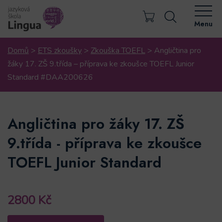
Menu
Domů
>
ETS zkoušky
>
Zkouška TOEFL
>
Angličtina pro
žáky 17. ZŠ 9.třída – příprava ke zkoušce TOEFL Junior
Standard #DAA200626
Angličtina pro žáky 17. ZŠ
9.třída - příprava ke zkoušce
TOEFL Junior Standard
2800
Kč
Angličtina
Alternative: