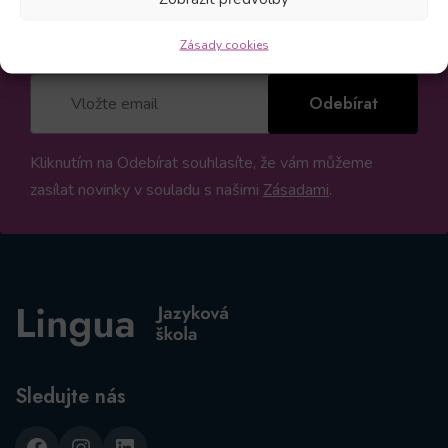
akcích
Zásady cookies
Odebírat
Kliknutím na Odebírat souhlasíte, že vám můžeme
zasílat novinky v souladu s našimi
Zásadami
.
Sledujte nás
Facebook
Instagram
LinkedIn