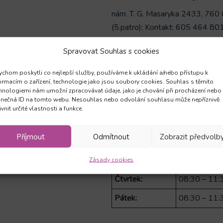
nám. T. G. Masaryka 2433, 760 
(5.patro); Kontakt: 605 464 80
Spravovat Souhlas s cookies
Provozní doba k
chom poskytli co nejlepší služby, používáme k ukládání a/nebo přístupu k
ormacím o zařízení, technologie jako jsou soubory cookies. Souhlas s těmito
hnologiemi nám umožní zpracovávat údaje, jako je chování při procházení nebo
Letní provoz
inečná ID na tomto webu. Nesouhlas nebo odvolání souhlasu může nepříznivě
ivnit určité vlastnosti a funkce.
Pondělí:
08:30 – 11:
Příjmout
Odmítnout
Zobrazit předvolb
Úterý:
08:30 – 11:
Středa:
08:30 – 11:
Zásady cookies
Čtvrtek:
08:30 – 11:
Pátek:
08:30 – 11: