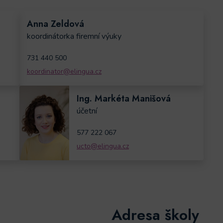
Anna Zeldová
koordinátorka firemní výuky
731 440 500
koordinator@elingua.cz
Ing. Markéta Manišová
účetní
577 222 067
ucto@elingua.cz
Adresa školy