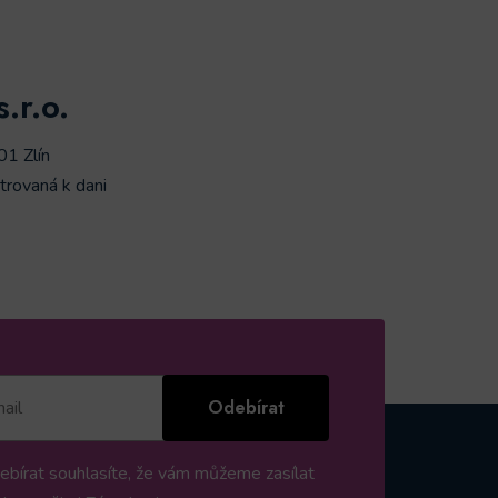
.r.o.
01 Zlín
trovaná k dani
Odebírat
ebírat souhlasíte, že vám můžeme zasílat