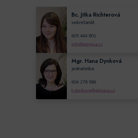
Bc. Jitka Richterová
sekretariát
605 464 801
info@elingua.cz
Mgr. Hana Dynková
jednatelka
604 278 586
h.dynkova@elingua.cz