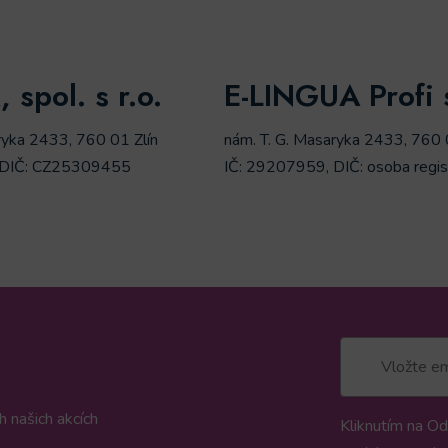
spol. s r.o.
E-LINGUA Profi s
ryka 2433, 760 01 Zlín
nám. T. G. Masaryka 2433, 760 
 DIČ: CZ25309455
IČ: 29207959, DIČ: osoba regis
 našich akcích
Kliknutím na Od