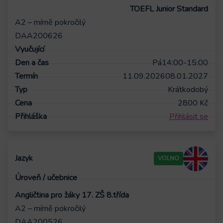
TOEFL Junior Standard
A2 – mírně pokročilý
DAA200626
Pá
14:00-15:00
11.09.2026
08.01.2027
Krátkodobý
2800
Kč
Přihlásit se
VOLNO
Angličtina pro žáky 17. ZŠ 8.třída
A2 – mírně pokročilý
DAA200526