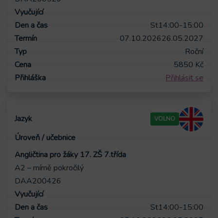
St
14:00-15:00
07.10.2026
26.05.2027
Roční
5850
Kč
Přihlásit se
VOLNO
Angličtina pro žáky 17. ZŠ 7.třída
A2 – mírně pokročilý
DAA200426
St
14:00-15:00