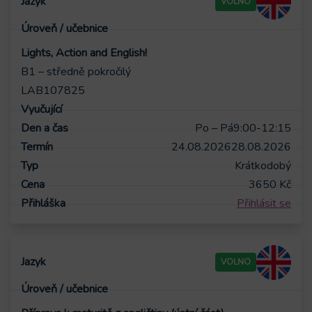
VOLNO
Lights, Action and English!
B1 – středně pokročilý
LAB107825
Po – Pá
9:00-12:15
24.08.2026
28.08.2026
Krátkodobý
3650
Kč
Přihlásit se
VOLNO