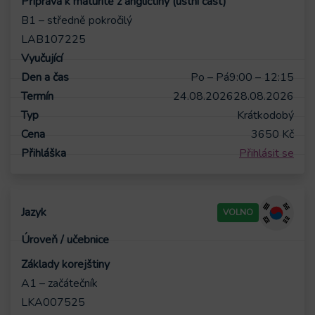
Příprava k maturitě z angličtiny (ústní část)
B1 – středně pokročilý
LAB107225
Po – Pá
9:00 – 12:15
24.08.2026
28.08.2026
Krátkodobý
3650
Kč
Přihlásit se
VOLNO
Základy korejštiny
A1 – začátečník
LKA007525