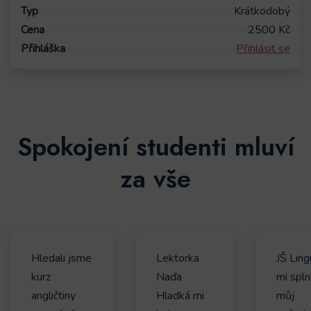
Krátkodobý
2500
Kč
Přihlásit se
Spokojení studenti mluví
za vše
Hledali jsme
Lektorka
JŠ Ling
kurz
Naďa
mi spln
angličtiny
Hladká mi
můj