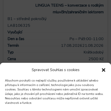
LINGUA TEENS – konverzace s rodilým
mluvčím/zahraničním lektorem
B1 – středně pokročilý
LAB106325
Po – Pá
9:00-11:00
17.08.2026
21.08.2026
Krátkodobý
2500
Kč
Přihlásit se
Spravovat Souhlas s cookies
Abychom poskytli co nejlepší služby, používáme k ukládání a/nebo
přístupu k informacím o zařízení, technologie jako jsou soubory
VOLNO
cookies. Souhlas s těmito technologiemi nám umožní zpracovávat
údaje, jako je chování při procházení nebo jedinečná ID na tomto webu.
Nesouhlas nebo odvolání souhlasu může nepříznivě ovlivnit určité
vlastnosti a funkce.
LINGUA KIDS – 6.-8.třída – opakování před školou