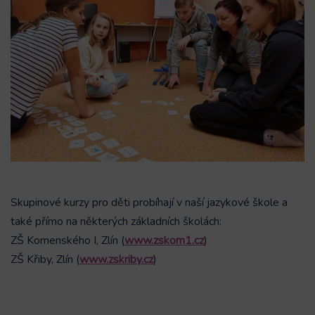
Skupinové kurzy pro děti probíhají v naší jazykové škole a
také přímo na některých základních školách:
ZŠ Komenského I, Zlín (
www.zskom1.cz
)
ZŠ Křiby, Zlín (
www.zskriby.cz
)