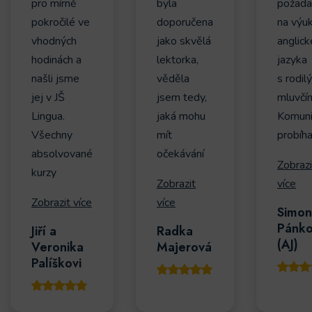
pro mírně
byla
požada
pokročilé ve
doporučena
na výu
vhodných
jako skvělá
anglic
hodinách a
lektorka,
jazyka
našli jsme
věděla
s rodil
jej v JŠ
jsem tedy,
mluvčí
Lingua.
jaká mohu
Komuni
Všechny
mít
probíha
absolvované
očekávání
Zobrazi
kurzy
Zobrazit
více
Zobrazit více
více
Simon
Pánk
Jiří a
Radka
(AJ)
Veronika
Majerová
Palíškovi