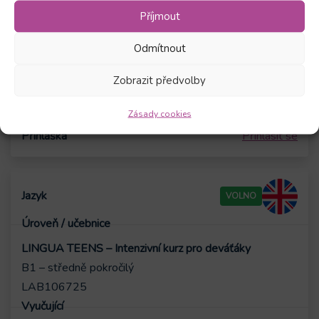
A2 – mírně pokročilý
Příjmout
LAA206525
Odmítnout
Po – Pá
9:00-11:00
24.08.2026
28.08.2026
Zobrazit předvolby
Krátkodobý
Zásady cookies
2500
Kč
Přihlásit se
VOLNO
LINGUA TEENS – Intenzivní kurz pro deváťáky
B1 – středně pokročilý
LAB106725