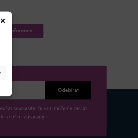
 na reference
y
Odebírat
ebírat souhlasíte, že vám můžeme zasílat
du s našimi
Zásadami
.