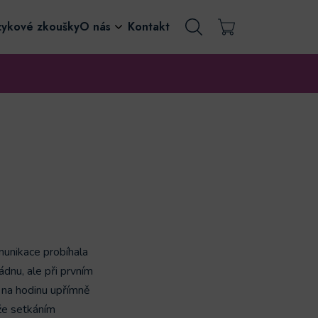
zykové zkoušky
O nás
Kontakt
munikace probíhala
dnu, ale při prvním
 na hodinu upřímně
 že setkáním