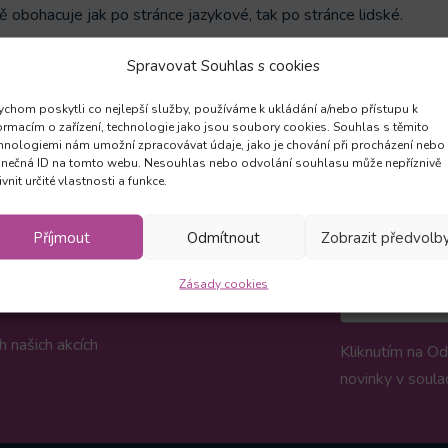
 obohacuje jak po stránce jazykové, tak po stránce lidské.
Spravovat Souhlas s cookies
Zpět
chom poskytli co nejlepší služby, používáme k ukládání a/nebo přístupu k
ormacím o zařízení, technologie jako jsou soubory cookies. Souhlas s těmito
hnologiemi nám umožní zpracovávat údaje, jako je chování při procházení nebo
inečná ID na tomto webu. Nesouhlas nebo odvolání souhlasu může nepříznivě
ivnit určité vlastnosti a funkce.
Příjmout
Odmítnout
Zobrazit předvolb
Zásady cookies
 našich akcích
Kliknutím na Od
novinky v soula