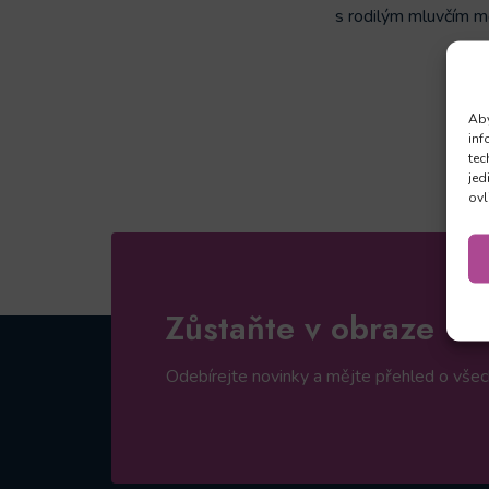
s rodilým mluvčím mě
Aby
inf
tec
jed
ovl
Zůstaňte v obraze
Odebírejte novinky a mějte přehled o všech