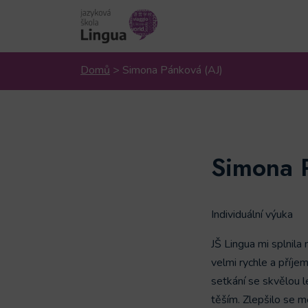
Domů
>
Simona Pánková (AJ)
Simona 
Individuální výuka
JŠ Lingua mi splnil
velmi rychle a příje
setkání se skvělou 
těším. Zlepšilo se m