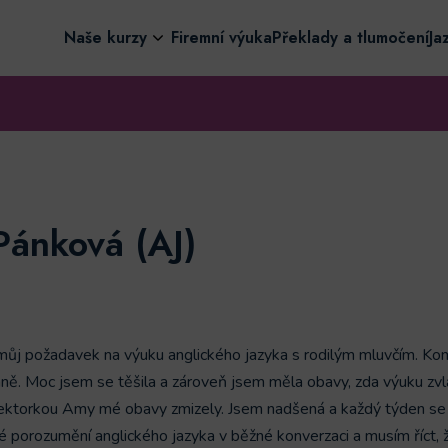
Naše kurzy
Firemní výuka
Překlady a tlumočení
Ja
Pánková (AJ)
a můj požadavek na výuku anglického jazyka s rodilým mluvčím. Ko
mně. Moc jsem se těšila a zároveň jsem měla obavy, zda výuku zvlá
lektorkou Amy mé obavy zmizely. Jsem nadšená a každý týden se
é porozumění anglického jazyka v běžné konverzaci a musím říct,