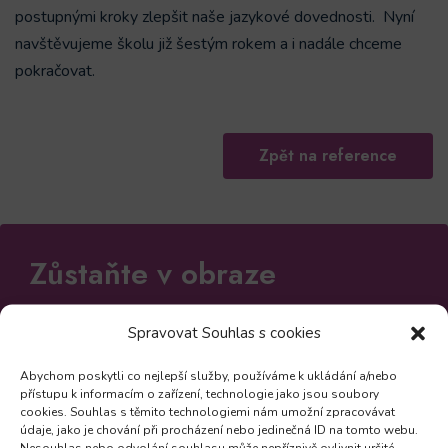
postupnými kroky zlepšit naše jazykové dovednosti. Nyní
navštěvujeme školu již šestým rokem a i nadále chceme
pokračovat.
Zpět na reference
Zůstaňte v obraze
Odebírejte novinky a mějte přehled o všech našich
Spravovat Souhlas s cookies
akcích
Abychom poskytli co nejlepší služby, používáme k ukládání a/nebo
přístupu k informacím o zařízení, technologie jako jsou soubory
cookies. Souhlas s těmito technologiemi nám umožní zpracovávat
údaje, jako je chování při procházení nebo jedinečná ID na tomto webu.
Odebírat
Nesouhlas nebo odvolání souhlasu může nepříznivě ovlivnit určité