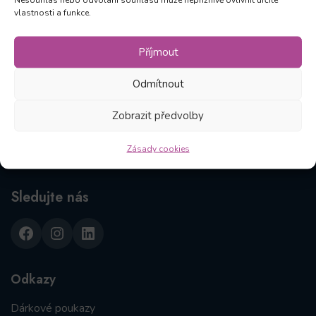
vlastnosti a funkce.
Kliknutím na Odebírat souhlasíte, že vám můžeme
zasílat novinky v souladu s našimi
Zásadami
.
Příjmout
Odmítnout
Zobrazit předvolby
Zásady cookies
Sledujte nás
Facebook
Instagram
LinkedIn
Odkazy
Dárkové poukazy