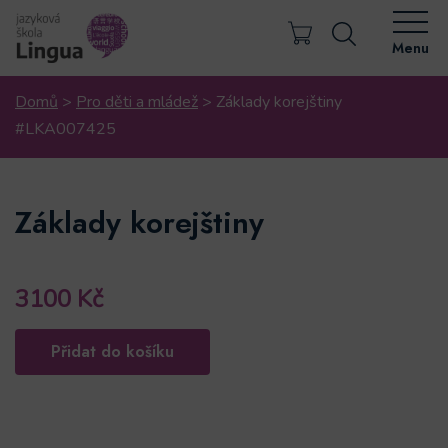
Menu
Domů
>
Pro děti a mládež
>
Základy korejštiny
#LKA007425
Základy korejštiny
3100
Kč
Základy
Alternative:
Přidat do košíku
korejštiny
#LKA007425
množství