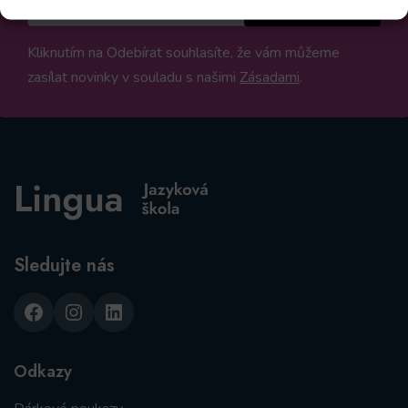
Kliknutím na Odebírat souhlasíte, že vám můžeme
zasílat novinky v souladu s našimi
Zásadami
.
Sledujte nás
Facebook
Instagram
LinkedIn
Odkazy