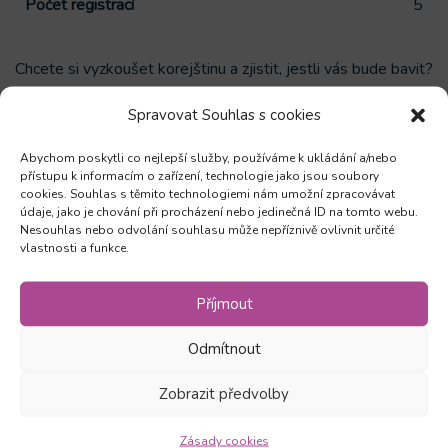
Počet registrací
5
Chcete si vyzkoušet korejštinu a zjistit, jestli vás bude bavit?
V tomto krátkém letním kurzu se seznámíte se základy
Spravovat Souhlas s cookies
jazyka, naučíte se číst písmo hangul a osvojíte si první
jednoduchá slovíčka a fráze. Kurz je vhodný pro ÚPLNÉ
Abychom poskytli co nejlepší služby, používáme k ukládání a/nebo
ZAČÁTEČNÍKY.
přístupu k informacím o zařízení, technologie jako jsou soubory
cookies. Souhlas s těmito technologiemi nám umožní zpracovávat
údaje, jako je chování při procházení nebo jedinečná ID na tomto webu.
Nesouhlas nebo odvolání souhlasu může nepříznivě ovlivnit určité
vlastnosti a funkce.
Zůstaňte v obraze
Příjmout
Odebírejte novinky a mějte přehled o všech našich
Odmítnout
akcích
Zobrazit předvolby
Zásady cookies
Odebírat