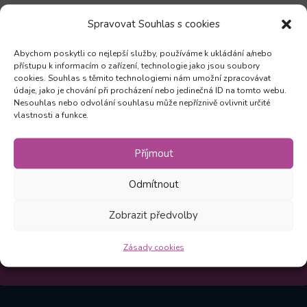
Spravovat Souhlas s cookies
Abychom poskytli co nejlepší služby, používáme k ukládání a/nebo
přístupu k informacím o zařízení, technologie jako jsou soubory
Zůstaňte v obraze
cookies. Souhlas s těmito technologiemi nám umožní zpracovávat
údaje, jako je chování při procházení nebo jedinečná ID na tomto webu.
Nesouhlas nebo odvolání souhlasu může nepříznivě ovlivnit určité
vlastnosti a funkce.
Odebírejte novinky a mějte přehled o všech našich
akcích
Příjmout
Odmítnout
Odebírat
Zobrazit předvolby
Kliknutím na Odebírat souhlasíte, že vám můžeme
Zásady cookies
zasílat novinky v souladu s našimi
Zásadami
.