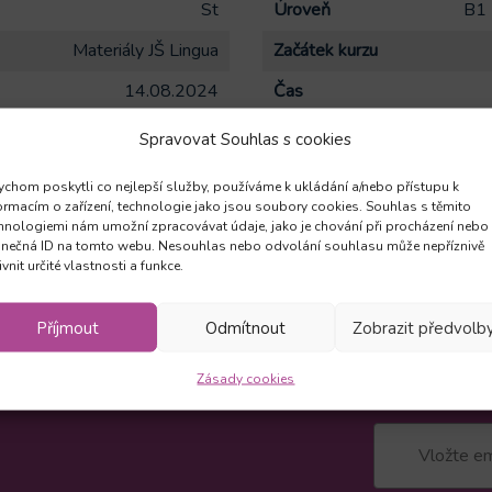
St
Úroveň
B1 
Materiály JŠ Lingua
Začátek kurzu
14.08.2024
Čas
Krátkodobý
Zaměření kurzu
Spravovat Souhlas s cookies
 týdně
1x týdně 60min.
Počet hodin / lekcí celkem
chom poskytli co nejlepší služby, používáme k ukládání a/nebo přístupu k
ormacím o zařízení, technologie jako jsou soubory cookies. Souhlas s těmito
6
hnologiemi nám umožní zpracovávat údaje, jako je chování při procházení nebo
inečná ID na tomto webu. Nesouhlas nebo odvolání souhlasu může nepříznivě
ivnit určité vlastnosti a funkce.
Příjmout
Odmítnout
Zobrazit předvolb
Zásady cookies