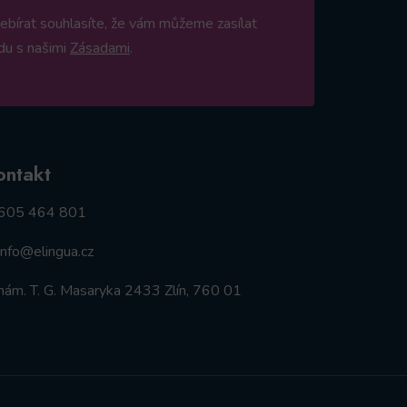
ebírat souhlasíte, že vám můžeme zasílat
du s našimi
Zásadami
.
ontakt
605 464 801
info@elingua.cz
nám. T. G. Masaryka 2433 Zlín, 760 01