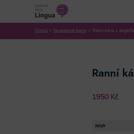
Domů
>
Skupinové kurzy
>
Ranní káva s angli
Ranní ká
1950
Kč
Jazyk