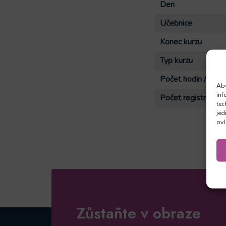
Den
Učebnice
Konec kurzu
Typ kurzu
Počet hodin / lekcí
Aby
inf
Počet registrací
tec
jed
ovl
Zůstaňte v obraze