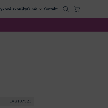
zykové zkoušky
O nás
Kontakt
LAB107923