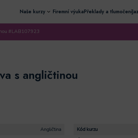
Naše kurzy
Firemní výuka
Překlady a tlumočení
Ja
čtinou #LAB107923
va s angličtinou
Angličtina
Kód kurzu