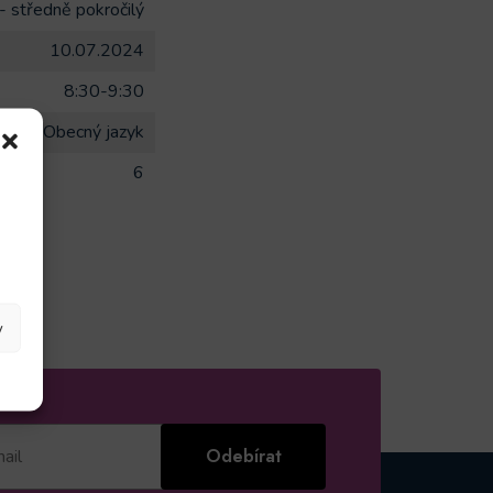
- středně pokročilý
10.07.2024
8:30-9:30
Obecný jazyk
6
y
Odebírat