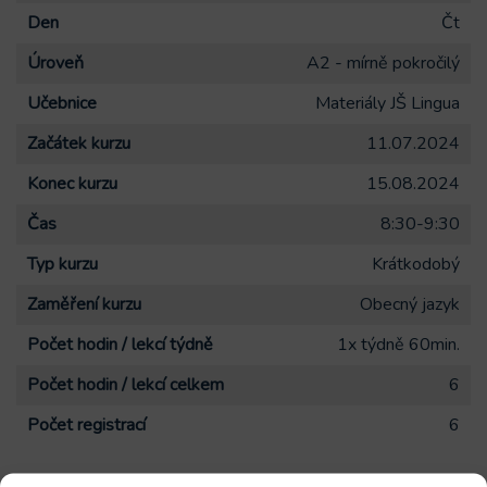
Den
Čt
Úroveň
A2 - mírně pokročilý
Učebnice
Materiály JŠ Lingua
Začátek kurzu
11.07.2024
Konec kurzu
15.08.2024
Čas
8:30-9:30
Typ kurzu
Krátkodobý
Zaměření kurzu
Obecný jazyk
Počet hodin / lekcí týdně
1x týdně 60min.
Počet hodin / lekcí celkem
6
Počet registrací
6