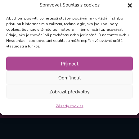
Spravovat Souhlas s cookies
Abychom poskytli co nejlepší služby, používáme k ukládání a/nebo
Zůstaňte v obraze
přístupu k informacím o zařízení, technologie jako jsou soubory
cookies. Souhlas s těmito technologiemi nám umožní zpracovávat
údaje, jako je chování při procházení nebo jedinečná ID na tomto webu.
Odebírejte novinky a mějte přehled o všech našich
Nesouhlas nebo odvolání souhlasu může nepříznivě ovlivnit určité
vlastnosti a funkce.
akcích
Příjmout
Odebírat
Odmítnout
Zobrazit předvolby
Kliknutím na Odebírat souhlasíte, že vám můžeme
zasílat novinky v souladu s našimi
Zásadami
.
Zásady cookies