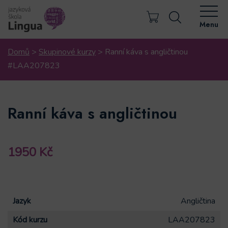
Menu
Domů
>
Skupinové kurzy
>
Ranní káva s angličtinou
#LAA207823
Ranní káva s angličtinou
1950
Kč
Jazyk
Angličtina
Kód kurzu
LAA207823