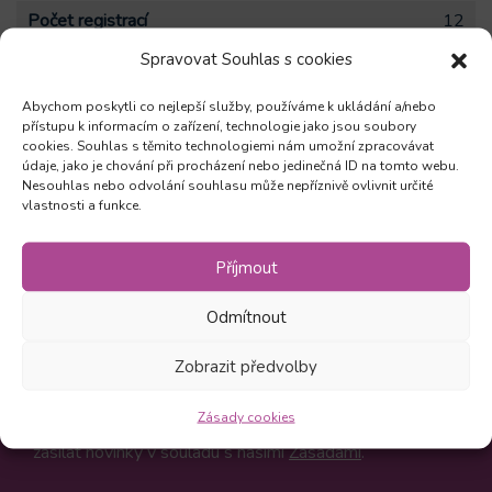
Počet registrací
12
Spravovat Souhlas s cookies
Abychom poskytli co nejlepší služby, používáme k ukládání a/nebo
přístupu k informacím o zařízení, technologie jako jsou soubory
cookies. Souhlas s těmito technologiemi nám umožní zpracovávat
údaje, jako je chování při procházení nebo jedinečná ID na tomto webu.
Zůstaňte v obraze
Nesouhlas nebo odvolání souhlasu může nepříznivě ovlivnit určité
vlastnosti a funkce.
Odebírejte novinky a mějte přehled o všech našich
akcích
Příjmout
Odmítnout
Odebírat
Zobrazit předvolby
Zásady cookies
Kliknutím na Odebírat souhlasíte, že vám můžeme
zasílat novinky v souladu s našimi
Zásadami
.