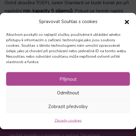
Ostrá zkouška TOEFL Junior Standard se bude konat jen při
naplnění
min. kapacity 5 zájemců
. Pokud se termín naplní,
všem přihlášeným přijde pozvánka s bližšími informacemi.
Spravovat Souhlas s cookies
NELZE PLATIT PŘES BENEFITNÍ PROGRAMY.
Abychom poskytli co nejlepší služby, používáme k ukládání a/nebo
přístupu k informacím o zařízení, technologie jako jsou soubory
cookies. Souhlas s těmito technologiemi nám umožní zpracovávat
údaje, jako je chování při procházení nebo jedinečná ID na tomto webu.
Zůstaňte v obraze
Nesouhlas nebo odvolání souhlasu může nepříznivě ovlivnit určité
vlastnosti a funkce.
Odebírejte novinky a mějte přehled o všech našich
Příjmout
akcích
Odmítnout
Zobrazit předvolby
Odebírat
Zásady cookies
Kliknutím na Odebírat souhlasíte, že vám můžeme
zasílat novinky v souladu s našimi
Zásadami
.