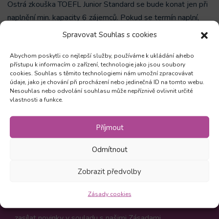
Ostrá zkouška TOEFL Junior Standard se bude konat jen při
naplnění min. kapacity 6 zájemců. Pokud se termín naplní,
všem přihlášeným přijde pozvánka s bližšími informacemi.
Spravovat Souhlas s cookies
NELZE PLATIT PŘES BENEFITNÍ PROGRAMY.
Abychom poskytli co nejlepší služby, používáme k ukládání a/nebo
přístupu k informacím o zařízení, technologie jako jsou soubory
cookies. Souhlas s těmito technologiemi nám umožní zpracovávat
údaje, jako je chování při procházení nebo jedinečná ID na tomto webu.
Zůstaňte v obraze
Nesouhlas nebo odvolání souhlasu může nepříznivě ovlivnit určité
vlastnosti a funkce.
Odebírejte novinky a mějte přehled o všech našich
Příjmout
akcích
Odmítnout
Zobrazit předvolby
Odebírat
Zásady cookies
Kliknutím na Odebírat souhlasíte, že vám můžeme
zasílat novinky v souladu s našimi
Zásadami
.