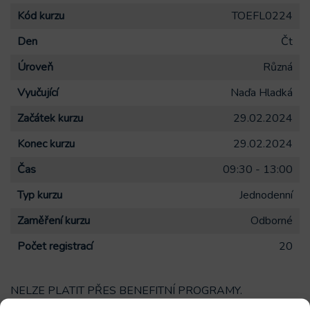
Kód kurzu
TOEFL0224
Den
Čt
Úroveň
Různá
Vyučující
Naďa Hladká
Začátek kurzu
29.02.2024
Konec kurzu
29.02.2024
Čas
09:30 - 13:00
Typ kurzu
Jednodenní
Zaměření kurzu
Odborné
Počet registrací
20
NELZE PLATIT PŘES BENEFITNÍ PROGRAMY.