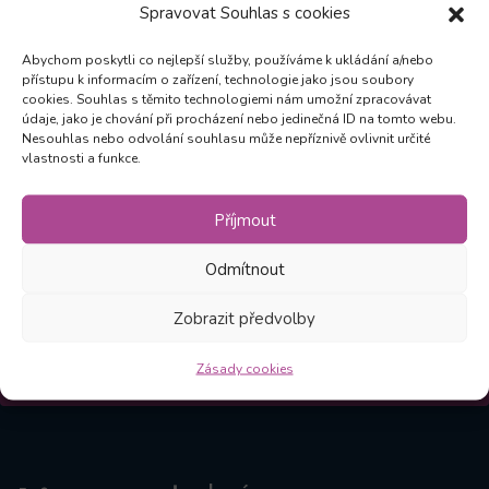
Spravovat Souhlas s cookies
Abychom poskytli co nejlepší služby, používáme k ukládání a/nebo
Zůstaňte v obraze
přístupu k informacím o zařízení, technologie jako jsou soubory
cookies. Souhlas s těmito technologiemi nám umožní zpracovávat
údaje, jako je chování při procházení nebo jedinečná ID na tomto webu.
Odebírejte novinky a mějte přehled o všech našich
Nesouhlas nebo odvolání souhlasu může nepříznivě ovlivnit určité
vlastnosti a funkce.
akcích
Příjmout
Odebírat
Odmítnout
Zobrazit předvolby
Kliknutím na Odebírat souhlasíte, že vám můžeme
zasílat novinky v souladu s našimi
Zásadami
.
Zásady cookies