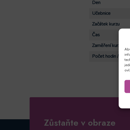
Den
Učebnice
Začátek kurzu
Čas
Zaměření kurzu
Aby
inf
Počet hodin / lekc
tec
jed
ovl
Zůstaňte v obraze