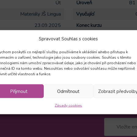
Út
Úroveň
B1 
Materiály JŠ Lingua
Vyučující
23.09.2025
Konec kurzu
17:00-18:00
Typ kurzu
Spravovat Souhlas s cookies
Komunikační
Počet hodin / lekcí týdně
chom poskytli co nejlepší služby, používáme k ukládání a/nebo přístupu k
ormacím o zařízení, technologie jako jsou soubory cookies. Souhlas s těmito
í celkem
35
Počet registrací
hnologiemi nám umožní zpracovávat údaje, jako je chování při procházení nebo
inečná ID na tomto webu. Nesouhlas nebo odvolání souhlasu může nepříznivě
ivnit určité vlastnosti a funkce.
Příjmout
Odmítnout
Zobrazit předvolb
Zásady cookies