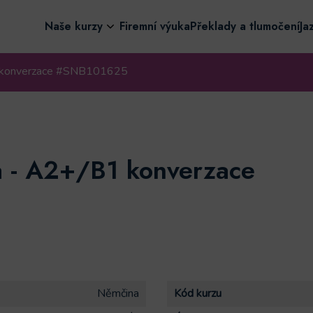
Naše kurzy
Firemní výuka
Překlady a tlumočení
Ja
 konverzace #SNB101625
 - A2+/B1 konverzace
Němčina
Kód kurzu