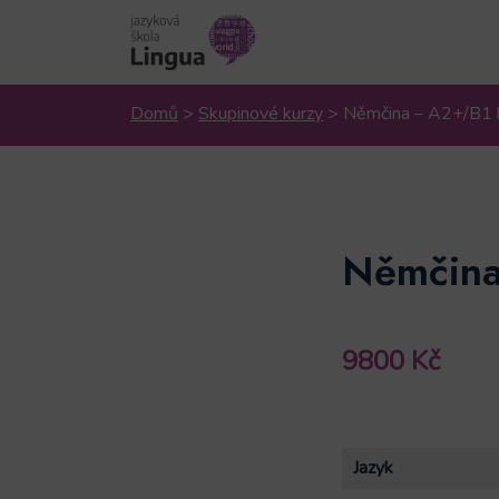
Domů
>
Skupinové kurzy
>
Němčina – A2+/B1
Němčina
9800
Kč
Jazyk