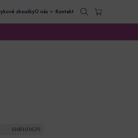
zykové zkoušky
O nás
Kontakt
SNB101625