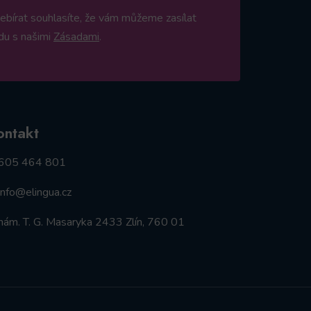
ebírat souhlasíte, že vám můžeme zasílat
du s našimi
Zásadami
.
ontakt
605 464 801
info@elingua.cz
nám. T. G. Masaryka 2433 Zlín, 760 01