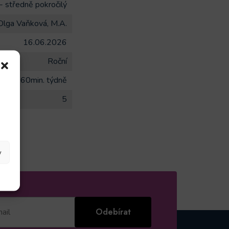
- středně pokročilý
Olga Vaňková, M.A.
16.06.2026
Roční
1x 60min. týdně
5
y
Odebírat