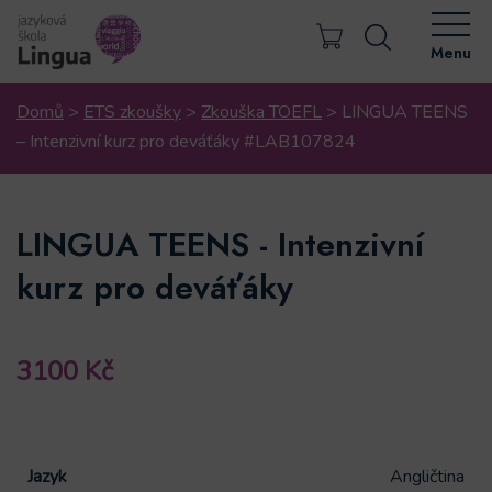
Menu
Domů
>
ETS zkoušky
>
Zkouška TOEFL
>
LINGUA TEENS
– Intenzivní kurz pro deváťáky #LAB107824
LINGUA TEENS - Intenzivní
kurz pro deváťáky
3100
Kč
Jazyk
Angličtina