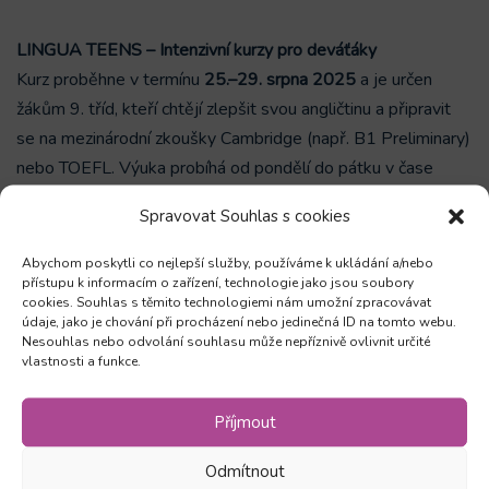
LINGUA TEENS – Intenzivní kurzy pro deváťáky
Kurz proběhne v termínu
25.–29. srpna 2025
a je určen
žákům 9. tříd, kteří chtějí zlepšit svou angličtinu a připravit
se na mezinárodní zkoušky Cambridge (např. B1 Preliminary)
nebo TOEFL. Výuka probíhá od pondělí do pátku v čase
9:00–12:30
a zahrnuje denně
4 vyučovací hodiny (4×45
Spravovat Souhlas s cookies
minut)
.
Kurz probíhá v malých skupinách, s důrazem na individuální
Abychom poskytli co nejlepší služby, používáme k ukládání a/nebo
přístupu k informacím o zařízení, technologie jako jsou soubory
přístup, a
učební materiály jsou v ceně kurzu
.
cookies. Souhlas s těmito technologiemi nám umožní zpracovávat
Je to ideální příležitost, jak si na konci prázdnin znovu
údaje, jako je chování při procházení nebo jedinečná ID na tomto webu.
Nesouhlas nebo odvolání souhlasu může nepříznivě ovlivnit určité
„nastartovat hlavu“ a posílit jazykové sebevědomí před
vlastnosti a funkce.
nástupem na střední školu.
Příjmout
Odmítnout