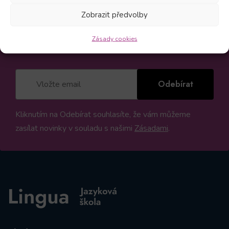
Zůstaňte v obraze
Zobrazit předvolby
Odebírejte novinky a mějte přehled o všech našich
akcích
Zásady cookies
Odebírat
Kliknutím na Odebírat souhlasíte, že vám můžeme
zasílat novinky v souladu s našimi
Zásadami
.