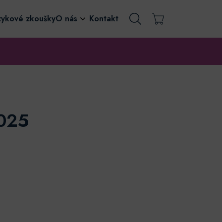
zykové zkoušky
O nás
Kontakt
2025