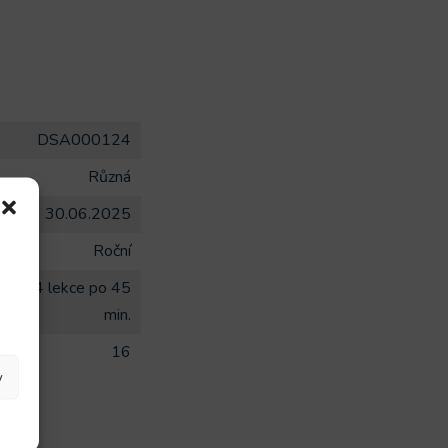
DSA000124
Různá
30.06.2025
Roční
dní x 4 lekce po 45
min.
16
y