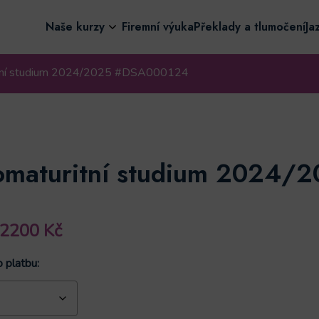
Naše kurzy
Firemní výuka
Překlady a tlumočení
Ja
itní studium 2024/2025 #DSA000124
omaturitní studium 2024/
Rozpětí
32200
Kč
cen:
o platbu:
14200 Kč
až
32200 Kč