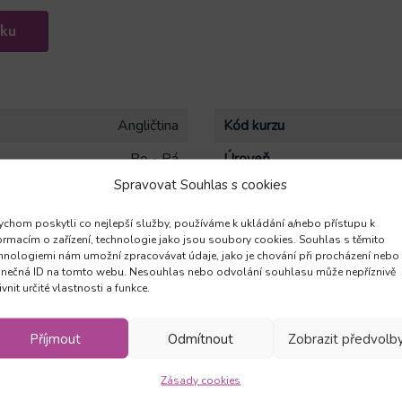
íku
Angličtina
Kód kurzu
Po - Pá
Úroveň
Spravovat Souhlas s cookies
2.09.2024
Konec kurzu
9:00 - 12:15
Typ kurzu
chom poskytli co nejlepší služby, používáme k ukládání a/nebo přístupu k
ormacím o zařízení, technologie jako jsou soubory cookies. Souhlas s těmito
hnologiemi nám umožní zpracovávat údaje, jako je chování při procházení nebo
Obecný jazyk
Počet hodin / lekcí
5 
inečná ID na tomto webu. Nesouhlas nebo odvolání souhlasu může nepříznivě
týdně
ivnit určité vlastnosti a funkce.
í celkem
720
Počet registrací
Příjmout
Odmítnout
Zobrazit předvolb
Zásady cookies