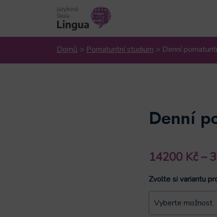
Domů
>
Pomaturitní studium
>
Denní pomatur
Denní p
14200
Kč
–
Zvolte si variantu pr