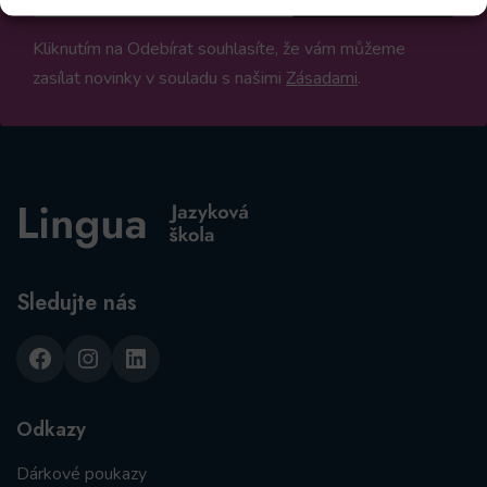
Kliknutím na Odebírat souhlasíte, že vám můžeme
zasílat novinky v souladu s našimi
Zásadami
.
Sledujte nás
Facebook
Instagram
LinkedIn
Odkazy
Dárkové poukazy