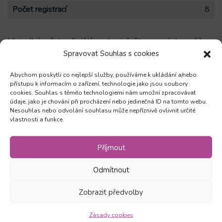
Počet registrací
8
Minimální počet je 6 dětí ve skupině. Stanovený den může
Spravovat Souhlas s cookies
být změněn dle rozvrhu školy. Určeno pro motivované děti,
které angličtina baví a chtějí se dále zdokonalovat (nejde
Abychom poskytli co nejlepší služby, používáme k ukládání a/nebo
vyloženě o doučování).
přístupu k informacím o zařízení, technologie jako jsou soubory
cookies. Souhlas s těmito technologiemi nám umožní zpracovávat
údaje, jako je chování při procházení nebo jedinečná ID na tomto webu.
Nesouhlas nebo odvolání souhlasu může nepříznivě ovlivnit určité
vlastnosti a funkce.
Zůstaňte v obraze
Příjmout
Odebírejte novinky a mějte přehled o všech našich
Odmítnout
akcích
Zobrazit předvolby
Odebírat
Zásady cookies