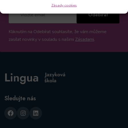
Zásady cookies
Odebírat
Kliknutím na Odebírat souhlasíte, že vám můžeme
zasílat novinky v souladu s našimi
Zásadami
.
Sledujte nás
Facebook
Instagram
LinkedIn