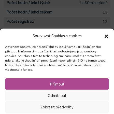
Počet hodin / lekcí týdně
1x 60min. týdně
Počet hodin / lekcí celkem
15
Počet registrací
12
Spravovat Souhlas s cookies
Příprava ke zkoušce nabídne seznámení se s formální
stránkou zkoušky, nácvik jednotlivých dovedností, doplňující
Abychom poskytli co nejlepší služby, používáme k ukládání a/nebo
aktivity a konverzace. V ceně kurzu je také zkouška
přístupu k informacím o zařízení, technologie jako jsou soubory
cookies. Souhlas s těmito technologiemi nám umožní zpracovávat
nanečisto. Předpokládaný termín zkoušky je únor 2025.
údaje, jako je chování při procházení nebo jedinečná ID na tomto webu.
Nesouhlas nebo odvolání souhlasu může nepříznivě ovlivnit určité
vlastnosti a funkce.
Zůstaňte v obraze
Příjmout
Odmítnout
Odebírejte novinky a mějte přehled o všech našich
akcích
Zobrazit předvolby