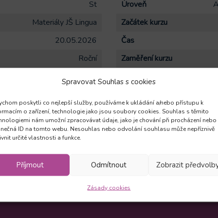
St
Úroveň
A
Materiály JŠ Lingua
Začátek kurzu
20.05.2026
Čas
Roční
Zaměření kurzu
 týdně
1x 60min. týdně
Počet hodin / lekcí celkem
Spravovat Souhlas s cookies
8
chom poskytli co nejlepší služby, používáme k ukládání a/nebo přístupu k
ormacím o zařízení, technologie jako jsou soubory cookies. Souhlas s těmito
hnologiemi nám umožní zpracovávat údaje, jako je chování při procházení nebo
6 dětí ve skupině. Stanovený den může být změněn dle rozvrhu šk
inečná ID na tomto webu. Nesouhlas nebo odvolání souhlasu může nepříznivě
ré angličtina baví a chtějí se dále zdokonalovat (nejde vyloženě o
ivnit určité vlastnosti a funkce.
být změněn dle rozvrhu školy - středa nebo čtvrtek.
Příjmout
Odmítnout
Zobrazit předvolb
Zásady cookies