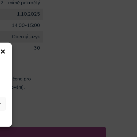
2 - mírně pokročilý
1.10.2025
14:00-15:00
Obecný jazyk
30
oly. Určeno pro
 doučování).
y