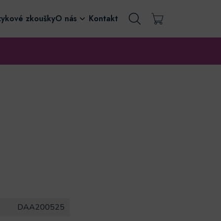
zykové zkoušky
O nás
Kontakt
DAA200525