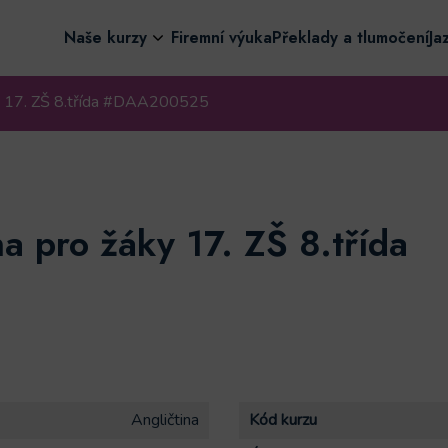
Naše kurzy
Firemní výuka
Překlady a tlumočení
Ja
ky 17. ZŠ 8.třída #DAA200525
na pro žáky 17. ZŠ 8.třída
Angličtina
Kód kurzu