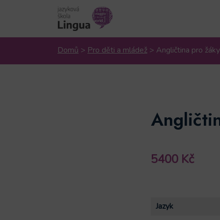
Domů
>
Pro děti a mládež
>
Angličtina pro žá
Angličti
5400
Kč
Jazyk