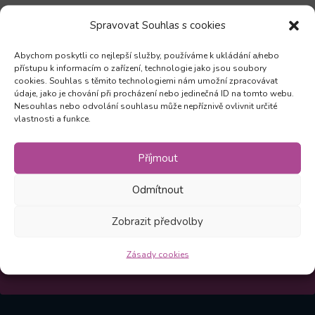
Spravovat Souhlas s cookies
Abychom poskytli co nejlepší služby, používáme k ukládání a/nebo
přístupu k informacím o zařízení, technologie jako jsou soubory
cookies. Souhlas s těmito technologiemi nám umožní zpracovávat
Zůstaňte v obraze
údaje, jako je chování při procházení nebo jedinečná ID na tomto webu.
Nesouhlas nebo odvolání souhlasu může nepříznivě ovlivnit určité
vlastnosti a funkce.
Odebírejte novinky a mějte přehled o všech našich
akcích
Příjmout
Odmítnout
Odebírat
Zobrazit předvolby
Kliknutím na Odebírat souhlasíte, že vám můžeme
Zásady cookies
zasílat novinky v souladu s našimi
Zásadami
.