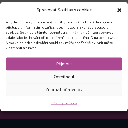
Spravovat Souhlas s cookies
Abychom poskytli co nejlepší služby, používáme k ukládání a/nebo
přístupu k informacím o zařízení, technologie jako jsou soubory
Zůstaňte v obraze
cookies. Souhlas s těmito technologiemi nám umožní zpracovávat
údaje, jako je chování při procházení nebo jedinečná ID na tomto webu.
Nesouhlas nebo odvolání souhlasu může nepříznivě ovlivnit určité
vlastnosti a funkce.
Odebírejte novinky a mějte přehled o všech našich
akcích
Příjmout
Odmítnout
Odebírat
Zobrazit předvolby
Kliknutím na Odebírat souhlasíte, že vám můžeme
Zásady cookies
zasílat novinky v souladu s našimi
Zásadami
.