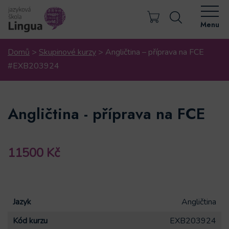
Menu
Domů
>
Skupinové kurzy
>
Angličtina – příprava na FCE
#EXB203924
Angličtina - příprava na FCE
11500
Kč
Jazyk
Angličtina
Kód kurzu
EXB203924