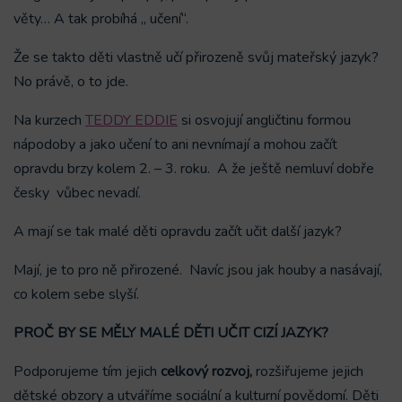
věty… A tak probíhá „ učení“.
Že se takto děti vlastně učí přirozeně svůj mateřský jazyk?
No právě, o to jde.
Na kurzech
TEDDY EDDIE
si osvojují angličtinu formou
nápodoby a jako učení to ani nevnímají a mohou začít
opravdu brzy kolem 2. – 3. roku. A že ještě nemluví dobře
česky vůbec nevadí.
A mají se tak malé děti opravdu začít učit další jazyk?
Mají, je to pro ně přirozené. Navíc jsou jak houby a nasávají,
co kolem sebe slyší.
PROČ BY SE MĚLY MALÉ DĚTI UČIT CIZÍ JAZYK?
Podporujeme tím jejich
celkový rozvoj,
rozšiřujeme jejich
dětské obzory a utváříme sociální a kulturní povědomí. Děti