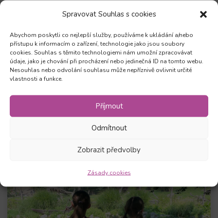
Spravovat Souhlas s cookies
12. 5. 2026
Abychom poskytli co nejlepší služby, používáme k ukládání a/nebo
Nový termín pro rok 2026 zkoušky
přístupu k informacím o zařízení, technologie jako jsou soubory
TOEIC Listening & Reading
cookies. Souhlas s těmito technologiemi nám umožní zpracovávat
údaje, jako je chování při procházení nebo jedinečná ID na tomto webu.
Potvrďte svou angličtinu certifikátem uznávaným po
Nesouhlas nebo odvolání souhlasu může nepříznivě ovlivnit určité
vlastnosti a funkce.
celém světě. TOEIC je ideální volbou pro práci i
kariérní růst.
Příjmout
Zobrazit více
Odmítnout
Zobrazit předvolby
Zásady cookies