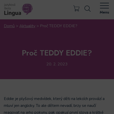
Menu
Domů
>
Aktuality
>
Proč TEDDY EDDIE?
Proč TEDDY EDDIE?
20. 2. 2023
Eddie je plyšový medvídek, který děti na lekcích provází a
mluví jen anglicky. To ale dětem nevadí, brzy se naučí
reagovat na jeho pokyny, pak opakují první slova a krátké