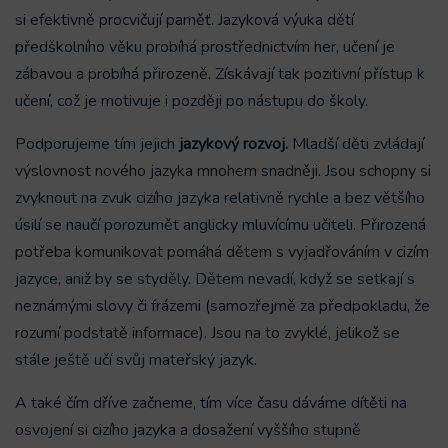
si efektivně procvičují paměť. Jazyková výuka dětí
předškolního věku probíhá prostřednictvím her, učení je
zábavou a probíhá přirozeně. Získávají tak pozitivní přístup k
učení, což je motivuje i později po nástupu do školy.
Podporujeme tím jejich
jazykový rozvoj.
Mladší děti zvládají
výslovnost nového jazyka mnohem snadněji. Jsou schopny si
zvyknout na zvuk cizího jazyka relativně rychle a bez většího
úsilí se naučí porozumět anglicky mluvícímu učiteli. Přirozená
potřeba komunikovat pomáhá dětem s vyjadřováním v cizím
jazyce, aniž by se styděly. Dětem nevadí, když se setkají s
neznámými slovy či frázemi (samozřejmě za předpokladu, že
rozumí podstatě informace). Jsou na to zvyklé, jelikož se
stále ještě učí svůj mateřský jazyk.
A také čím dříve začneme, tím více času dáváme dítěti na
osvojení si cizího jazyka a dosažení vyššího stupně