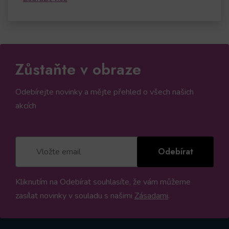
Zůstaňte v obraze
Odebírejte novinky a mějte přehled o všech našich
akcích
Odebírat
Kliknutím na Odebírat souhlasíte, že vám můžeme
zasílat novinky v souladu s našimi
Zásadami
.