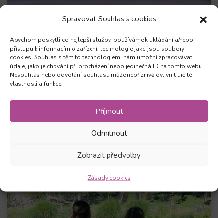
Spravovat Souhlas s cookies
12. 5. 2026
Abychom poskytli co nejlepší služby, používáme k ukládání a/nebo
Nový termín pro rok 2026 zkoušky
přístupu k informacím o zařízení, technologie jako jsou soubory
cookies. Souhlas s těmito technologiemi nám umožní zpracovávat
TOEIC Listening & Reading
údaje, jako je chování při procházení nebo jedinečná ID na tomto webu.
Nesouhlas nebo odvolání souhlasu může nepříznivě ovlivnit určité
Potvrďte svou angličtinu certifikátem uznávaným po
vlastnosti a funkce.
celém světě. TOEIC je ideální volbou pro práci i
kariérní růst.
Příjmout
Zobrazit více
Odmítnout
Zobrazit předvolby
Zásady cookies